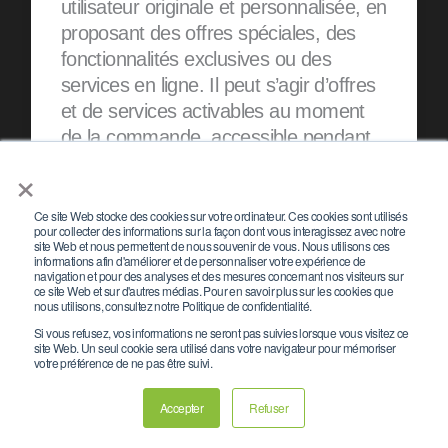
utilisateur originale et personnalisée, en
proposant des offres spéciales, des
fonctionnalités exclusives ou des
services en ligne. Il peut s’agir d’offres
et de services activables au moment
de la commande, accessible pendant
le séjour ou suite à ce dernier. Par
×
exemple, vous pouvez vendre des
services additionnels tels que des
Ce site Web stocke des cookies sur votre ordinateur. Ces cookies sont utilisés
pour collecter des informations sur la façon dont vous interagissez avec notre
forfaits spa, des excursions et d’autres
site Web et nous permettent de nous souvenir de vous. Nous utilisons ces
informations afin d'améliorer et de personnaliser votre expérience de
activités directement en ligne.
navigation et pour des analyses et des mesures concernant nos visiteurs sur
Pareillement, votre site peut permettre
ce site Web et sur d'autres médias. Pour en savoir plus sur les cookies que
nous utilisons, consultez notre Politique de confidentialité.
de réaliser des réservations de
Si vous refusez, vos informations ne seront pas suivies lorsque vous visitez ce
groupes pour des événements:
site Web. Un seul cookie sera utilisé dans votre navigateur pour mémoriser
votre préférence de ne pas être suivi.
séminaires, mariages etc. Autant de
parcours qui permettent en plus de
Accepter
Refuser
maximiser les revenus. Plus