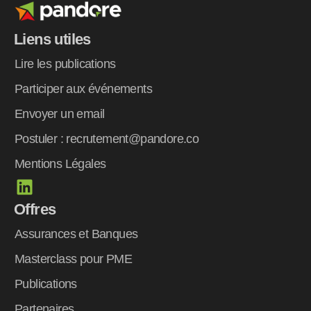
Liens utiles
Lire les publications
Participer aux événements
Envoyer un email
Postuler : recrutement@pandore.co
Mentions Légales
L
i
Offres
n
k
Assurances et Banques
e
Masterclass pour PME
d
Publications
i
n
Partenaires