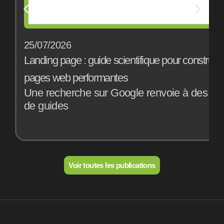
25/07/2026
1
Landing page : guide scientifique pour construir
B
pages web performantes
a
Une recherche sur Google renvoie à des mill
E
de guides
o
Voir toutes les publications