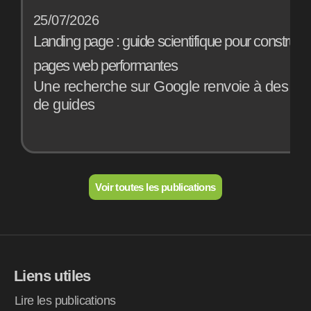
25/07/2026
1
Landing page : guide scientifique pour construir
B
pages web performantes
a
Une recherche sur Google renvoie à des mill
E
de guides
o
Voir toutes les publications
Liens utiles
Lire les publications