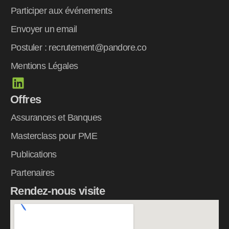
Participer aux événements
Envoyer un email
Postuler : recrutement@pandore.co
Mentions Légales
L
i
Offres
n
k
Assurances et Banques
e
Masterclass pour PME
d
Publications
i
n
Partenaires
Rendez-nous visite