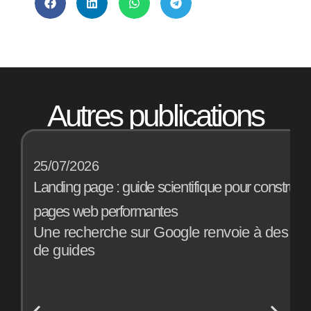
Autres publications
25/07/2026
1
Landing page : guide scientifique pour construir
B
pages web performantes
a
Une recherche sur Google renvoie à des mill
E
de guides
o