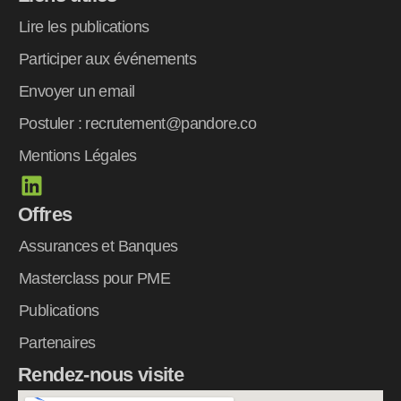
Lire les publications
Participer aux événements
Envoyer un email
Postuler : recrutement@pandore.co
Mentions Légales
L
i
Offres
n
k
Assurances et Banques
e
Masterclass pour PME
d
Publications
i
n
Partenaires
Rendez-nous visite