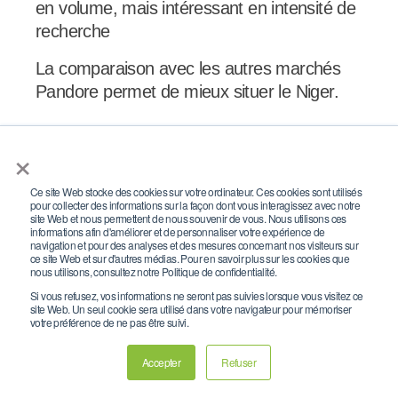
en volume, mais intéressant en intensité de
recherche
La comparaison avec les autres marchés
Pandore permet de mieux situer le Niger.
En volume social brut, le Niger reste loin
×
derrière la
Côte d’Ivoire
, le
Sénégal
, le
Burkina Faso
et la
Guinée
. Les banques
Ce site Web stocke des cookies sur votre ordinateur. Ces cookies sont utilisés
pour collecter des informations sur la façon dont vous interagissez avec notre
ivoiriennes cumulaient 3 569 810 abonnés
site Web et nous permettent de nous souvenir de vous. Nous utilisons ces
informations afin d'améliorer et de personnaliser votre expérience de
en avril 2026, les banques sénégalaises 2
navigation et pour des analyses et des mesures concernant nos visiteurs sur
ce site Web et sur d'autres médias. Pour en savoir plus sur les cookies que
048 246 en mai 2026, les banques
nous utilisons, consultez notre Politique de confidentialité.
burkinabè 1 092 232 en avril 2026, et les
Si vous refusez, vos informations ne seront pas suivies lorsque vous visitez ce
banques guinéennes 1 087 229 en mai
site Web. Un seul cookie sera utilisé dans votre navigateur pour mémoriser
votre préférence de ne pas être suivi.
2026.
Accepter
Refuser
Mais l’intensité de recherche rapportée aux