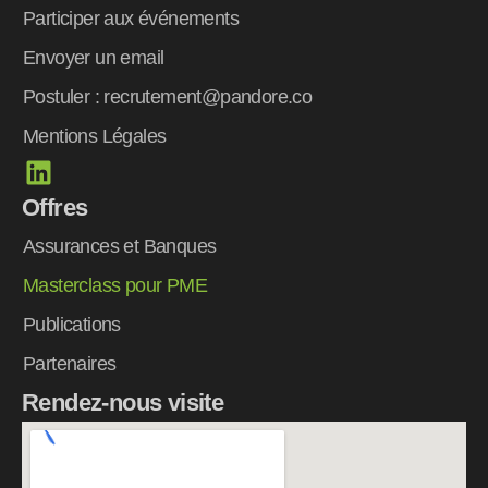
Participer aux événements
Envoyer un email
Postuler : recrutement@pandore.co
Mentions Légales
L
i
Offres
n
k
Assurances et Banques
e
Masterclass pour PME
d
Publications
i
n
Partenaires
Rendez-nous visite