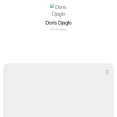
Doris Djaglo
DG de Makifaa