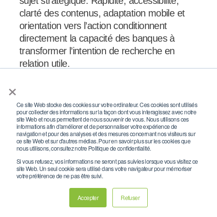
sujet stratégique. Rapidité, accessibilité,
clarté des contenus, adaptation mobile et
orientation vers l’action conditionnent
directement la capacité des banques à
transformer l’intention de recherche en
relation utile.
×
Comparaison régionale : le Sénégal se
rapproche de la Côte d’Ivoire sur la
Ce site Web stocke des cookies sur votre ordinateur. Ces cookies sont utilisés
pour collecter des informations sur la façon dont vous interagissez avec notre
demande active
site Web et nous permettent de nous souvenir de vous. Nous utilisons ces
informations afin d'améliorer et de personnaliser votre expérience de
navigation et pour des analyses et des mesures concernant nos visiteurs sur
La mise en perspective régionale permet de
ce site Web et sur d'autres médias. Pour en savoir plus sur les cookies que
nous utilisons, consultez notre Politique de confidentialité.
mieux situer le Sénégal.
Si vous refusez, vos informations ne seront pas suivies lorsque vous visitez ce
site Web. Un seul cookie sera utilisé dans votre navigateur pour mémoriser
votre préférence de ne pas être suivi.
En audience sociale brute, le Sénégal se
situe derrière la Côte d’Ivoire, mais devant
Accepter
Refuser
la Guinée, le Burkina Faso, le Bénin et le