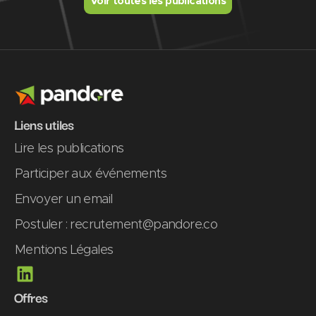
Voir toutes les publications
Liens utiles
Lire les publications
Participer aux événements
Envoyer un email
Postuler : recrutement@pandore.co
Mentions Légales
L
i
Offres
n