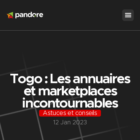
Aller
au
contenu
Togo : Les annuaires
et marketplaces
incontournables
Astuces et conseils
12 Jan 2023