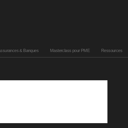
ssurances & Banques
Masterclass pour PME
Ressources