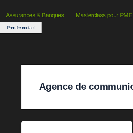
Aller
au
Assurances & Banques
Masterclass pour PME
contenu
Prendre contact
Agence de communic