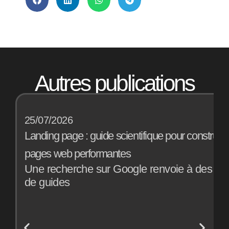
Autres publications
25/07/2026
1
Landing page : guide scientifique pour construir
B
pages web performantes
a
Une recherche sur Google renvoie à des mill
E
de guides
o