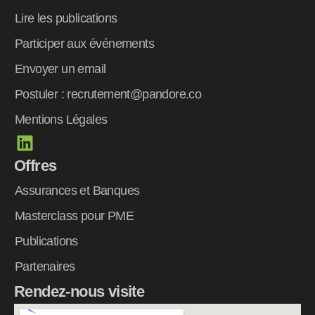
Lire les publications
Participer aux événements
Envoyer un email
Postuler : recrutement@pandore.co
Mentions Légales
L
i
Offres
n
k
Assurances et Banques
e
Masterclass pour PME
d
Publications
i
n
Partenaires
Rendez-nous visite