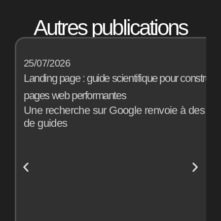
Autres publications
25/07/2026
1
Landing page : guide scientifique pour construir
B
pages web performantes
a
Une recherche sur Google renvoie à des mill
E
de guides
o