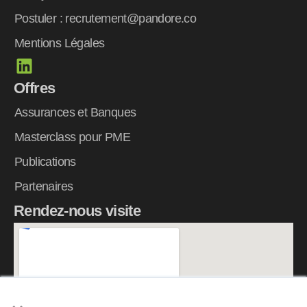
Postuler : recrutement@pandore.co
Mentions Légales
L
i
Offres
n
k
Assurances et Banques
e
Masterclass pour PME
d
Publications
i
n
Partenaires
Rendez-nous visite
×