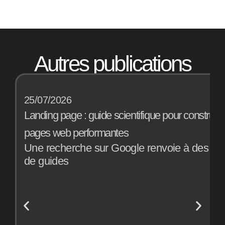
Autres publications
25/07/2026
1
Landing page : guide scientifique pour construir
B
pages web performantes
a
Une recherche sur Google renvoie à des mill
E
de guides
o