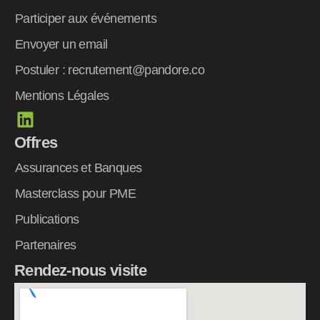
Participer aux événements
Envoyer un email
Postuler : recrutement@pandore.co
Mentions Légales
L
i
Offres
n
k
Assurances et Banques
e
Masterclass pour PME
d
Publications
i
n
Partenaires
Rendez-nous visite