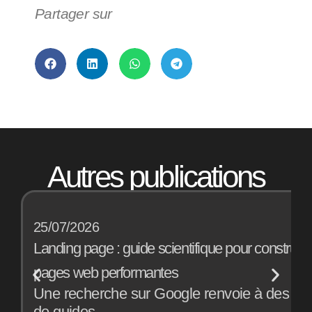
Partager sur
Autres publications
25/07/2026
1
Landing page : guide scientifique pour construir
B
pages web performantes
a
Une recherche sur Google renvoie à des mill
E
de guides
o