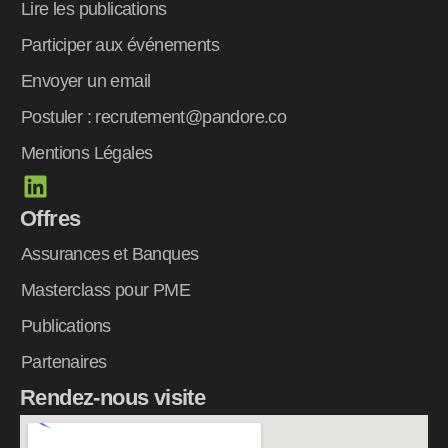
Lire les publications
Participer aux événements
Envoyer un email
Postuler : recrutement@pandore.co
Mentions Légales
L
i
Offres
n
k
Assurances et Banques
e
Masterclass pour PME
d
Publications
i
n
Partenaires
Rendez-nous visite