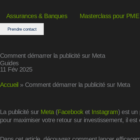
Aller
au
Assurances & Banques
Masterclass pour PME
contenu
Prendre contact
Comment démarrer la publicité sur Meta
Guides
11 Fév 2025
Accueil
»
Comment démarrer la publicité sur Meta
La publicité sur
Meta
(
Facebook
et
Instagram
) est un
pour maximiser votre retour sur investissement, il est 
Dans cet article, découvrez comment lancer efficaceme