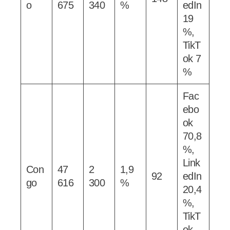
o
675
340
%
edIn
19
%,
TikT
ok 7
%
Fac
ebo
ok
70,8
%,
Link
Con
47
2
1,9
92
edIn
go
616
300
%
20,4
%,
TikT
ok