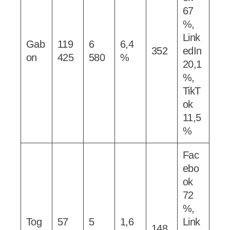
67
%,
Link
Gab
119
6
6,4
352
edIn
on
425
580
%
20,1
%,
TikT
ok
11,5
%
Fac
ebo
ok
72
%,
Tog
57
5
1,6
Link
148