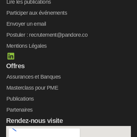
Lire les publications
Participer aux événements
Envoyer un email
Postuler : recrutement@pandore.co
Mentions Légales
L
i
Offres
n
k
Assurances et Banques
e
Masterclass pour PME
d
Publications
i
n
Partenaires
Rendez-nous visite