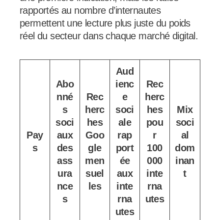
rapportés au nombre d’internautes
permettent une lecture plus juste du poids
réel du secteur dans chaque marché digital.
Aud
Abo
ienc
Rec
nné
Rec
e
herc
s
herc
soci
hes
Mix
soci
hes
ale
pou
soci
Pay
aux
Goo
rap
r
al
s
des
gle
port
100
dom
ass
men
ée
000
inan
ura
suel
aux
inte
t
nce
les
inte
rna
s
rna
utes
utes