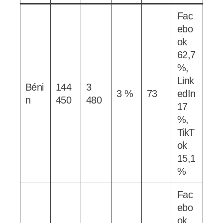
Fac
ebo
ok
62,7
%,
Link
Béni
144
3
3 %
73
edIn
n
450
480
17
%,
TikT
ok
15,1
%
Fac
ebo
ok