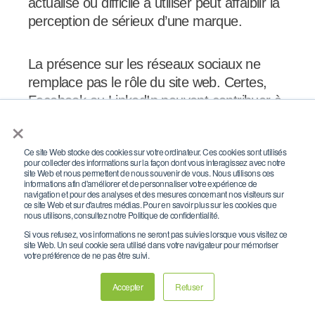
actualisé ou difficile à utiliser peut affaiblir la
perception de sérieux d’une marque.
La présence sur les réseaux sociaux ne
remplace pas le rôle du site web. Certes,
Facebook ou LinkedIn peuvent contribuer à
×
la conversion, notamment lorsqu’ils
intègrent des appels à l’action, des
Ce site Web stocke des cookies sur votre ordinateur. Ces cookies sont utilisés
formulaires, des conversations
pour collecter des informations sur la façon dont vous interagissez avec notre
commerciales ou des redirections vers un
site Web et nous permettent de nous souvenir de vous. Nous utilisons ces
informations afin d'améliorer et de personnaliser votre expérience de
conseiller, cependant le site web joue un
navigation et pour des analyses et des mesures concernant nos visiteurs sur
ce site Web et sur d'autres médias. Pour en savoir plus sur les cookies que
rôle complémentaire essentiel : structurer
nous utilisons, consultez notre Politique de confidentialité.
l’information, rassurer, détailler les offres et
Si vous refusez, vos informations ne seront pas suivies lorsque vous visitez ce
site Web. Un seul cookie sera utilisé dans votre navigateur pour mémoriser
mieux convertir les intentions issues de
votre préférence de ne pas être suivi.
Google ou des campagnes.
Accepter
Refuser
La question stratégique pour les assureurs