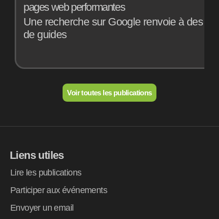
pages web performantes
a
Une recherche sur Google renvoie à des mill
E
de guides
o
Voir toutes les publications
Liens utiles
Lire les publications
Participer aux événements
Envoyer un email