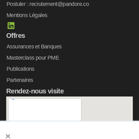
Postuler : recrutement@pandore.co
Mentions Légales
L
i
Offres
n
k
Assurances et Banques
e
Masterclass pour PME
d
Publications
i
n
Partenaires
Rendez-nous visite
×