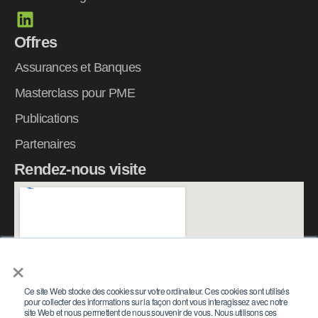
L
i
Offres
n
k
Assurances et Banques
e
Masterclass pour PME
d
Publications
i
n
Partenaires
Rendez-nous visite
×
Ce site Web stocke des cookies sur votre ordinateur. Ces cookies sont utilisés
pour collecter des informations sur la façon dont vous interagissez avec notre
site Web et nous permettent de nous souvenir de vous. Nous utilisons ces