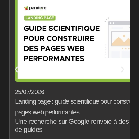
25/07/2026
1
Landing page : guide scientifique pour construir
B
pages web performantes
a
Une recherche sur Google renvoie à des mill
E
de guides
o