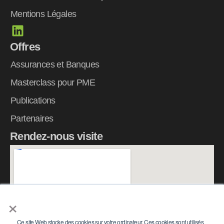
Mentions Légales
L
i
Offres
n
k
Assurances et Banques
e
Masterclass pour PME
d
Publications
i
n
Partenaires
Rendez-nous visite
×
Ce site Web stocke des cookies sur votre ordinateur. Ces cookies sont utilisés