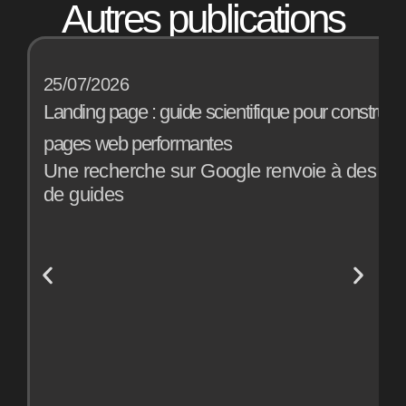
Autres publications
25/07/2026
1
Landing page : guide scientifique pour construir
B
pages web performantes
a
Une recherche sur Google renvoie à des mill
E
de guides
o